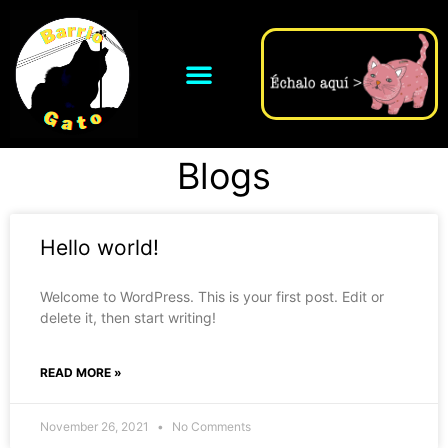
Blogs
Hello world!
Welcome to WordPress. This is your first post. Edit or
delete it, then start writing!
READ MORE »
November 26, 2021
No Comments